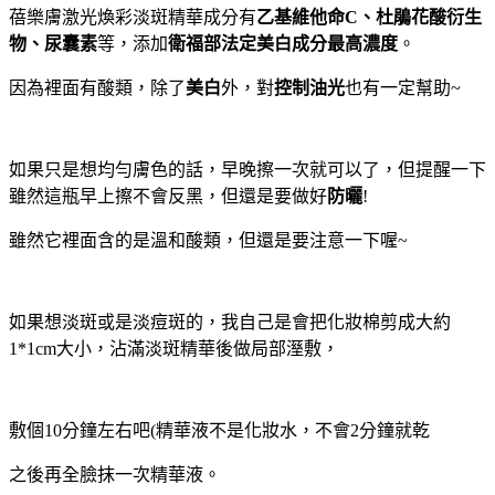
蓓樂膚激光煥彩淡斑精華成分有
乙基維他命
C
、杜鵑花酸衍生
物、尿囊素
等，
添加
衛福部法定美白成分最高濃度
。
因為裡面有酸類，除了
美白
外，對
控制油光
也有一定幫助
~
如果只是想均勻膚色的話，早晚擦一次就可以了，但提醒一下
雖然這瓶早上擦不會反黑，但還是要做好
防曬
!
雖然它裡面含的是溫和酸類，但還是要注意一下喔
~
如果想淡斑或是淡痘斑的，我自己是會把化妝棉剪成大約
1*1cm
大小，沾滿淡斑精華後做局部溼敷，
敷個
10
分鐘左右吧
(
精華液不是化妝水，不會
2
分鐘就乾
之後再全臉抹一次精華液。