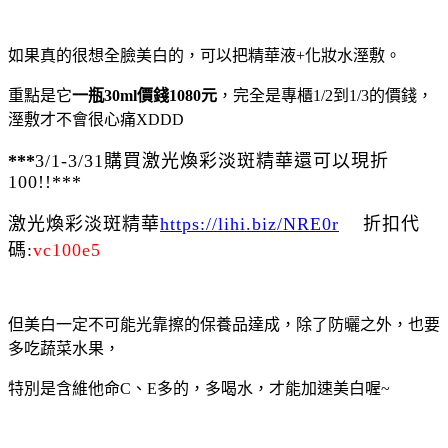
如果真的很想全臉美白的，可以把精華液
+
化妝水溼敷。
重點是它
一瓶30ml價錢1080元
，完全是專櫃1/2到1/3的價錢，
溼敷才不會很心痛XDDD
***
3/1-3/31購買激光煥彩淡斑精華還可以現折
100!!***
激光煥彩淡斑精華
https://lihi.biz/NRE0r
折扣代
碼:
vc100e5
但美白一定不可能光靠擦的保養品達成，除了防曬之外，也要
多吃蔬菜水果，
特別是含維他命
C
、
E
多的，多喝水，才能加速美白喔
~