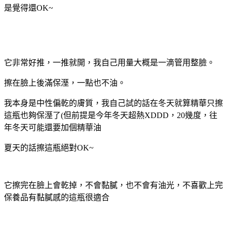
是覺得還
OK~
它非常好推，一推就開，我自己用量大概是一滴管用整臉。
擦在臉上後滿保溼，一點也不油。
我本身是中性偏乾的膚質，我自己試的話在冬天就算精華只擦
這瓶也夠保溼了
(
但前提是今年冬天超熱
XDDD
，
20
幾度，往
年冬天可能還要加個精華油
夏天的話擦這瓶絕對
OK~
它擦完在臉上會乾掉，不會黏膩，也不會有油光，不喜歡上完
保養品有黏膩感的這瓶很適合