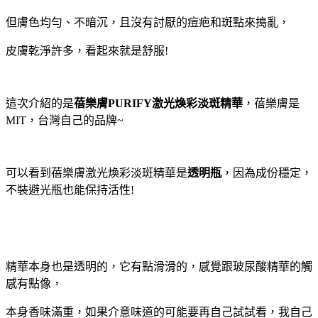
但膚色均勻、不暗沉，且沒有討厭的痘疤和斑點來搗亂，
皮膚乾淨許多，看起來就是舒服
!
這次介紹的是
蓓樂膚
PURIFY
激光煥彩淡斑精華
，蓓樂膚是
MIT，台灣自己的品牌
~
可以看到蓓樂膚激光煥彩淡斑精華是
透明瓶
，因為成份穩定，
不裝避光瓶也能保持活性
!
精華本身也是透明的，它有點滑滑的，感覺跟玻尿酸精華的觸
感有點像，
本身香味滿重，如果介意味道的可能要再自己試試看，我自己