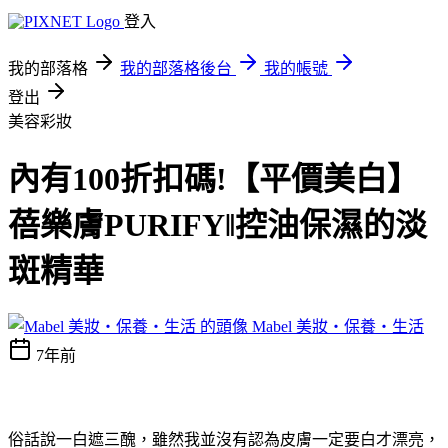
登入
我的部落格
我的部落格後台
我的帳號
登出
美容彩妝
內有100折扣碼!【平價美白】
蓓樂膚PURIFY‖控油保濕的淡
斑精華
Mabel 美妝‧保養‧生活
7年前
俗話說一白遮三醜，雖然我並沒有認為皮膚一定要白才漂亮，